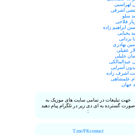
 لهراسبی
ضی اشرفی
د سلو
یار فلاحی
ن ابراهیم زاده
د یحیایی
 یزدانی
امین بهادری
ار عقیلی
ان جلیلی
 عبدالمالکی
دون آسرایی
 اشرف زاده
ام علمشاهی
د جهان
جهت تبلیغات در تمامی سایت های موزیک به
صورت گسترده به ای دی زیر در تلگرام پیام دهید
:
T.me/FKcontact