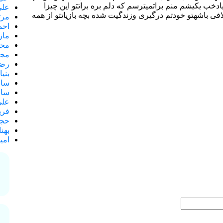
دخب یکیشم منم براتمیترسم که دلم بره براتتو این چیزا
علی
افی باشهتو خودتم درگیری وزندگیت شده بچه بازیاتتو از همه
مرت
احم
ماز
محس
مجی
رضا
بنی
سال
سام
علی
فری
حجت
بهن
امی