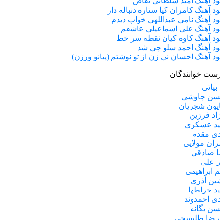
لود آهنگ امید سلطانی تقاص
لود آهنگ کامران کیا ستاره دنباله دار
لود آهنگ نامی عبداللهی خواب دیدم
لود آهنگ علی اسماعیلی عاشقم
لود آهنگ کاوه کیان نقطه سر خط
لود آهنگ احمد سلو چی شد
لود آهنگ احسان نی زن از تو نوشتم (پیانو ورژن)
ست خوانندگان
 بیاتی
سن چاوشی
یون شجریان
اد فرزین
د عسکری
ی مقدم
ران مولایی
 صادقی
ر علی
م ابراهیمی
ین آذری
د خراطها
ی احمدوند
ن یگانه
رضا طلیسچی