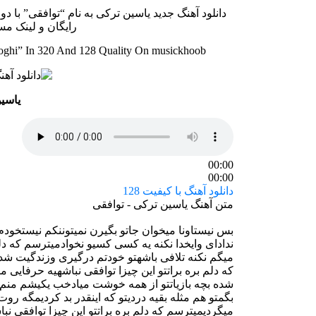
رایگان و لینک م
oghi” In 320 And 128 Quality On musickhoob
یاسی
00:00
00:00
دانلود آهنگ با کیفیت 128
متن آهنگ یاسین ترکی - توافقی
بس نیستاونا میخوان جاتو بگیرن نمیتوننکم نیستخودم 
ندادای وایخدا نکنه یه کسی کسیو نخوادمیترسم که دلم
میگم نکنه تلافی باشهتو خودتم درگیری وزندگیت شد
که دلم بره براتتو این چیزا توافقی نباشهیه حرفایی 
شده بچه بازیاتتو از همه خوشت میادخب یکیشم منم ب
بگمتو هم مثله بقیه دردیتو که اینقدر بد کردیمگه ر
میگردیمیترسم که دلم بره براتتو این چیزا توافقی نب