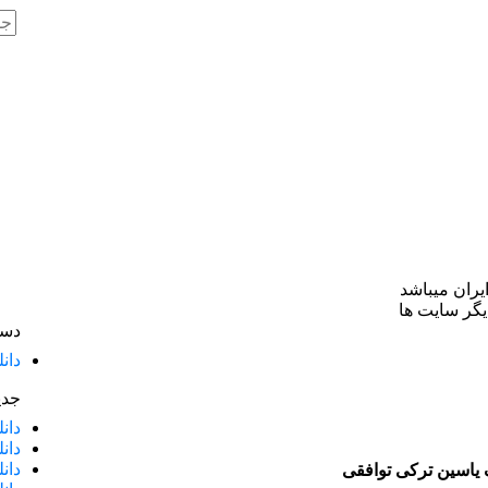
یران میباشد
گر سایت ها
دست
دان
جدی
دان
دان
دان
گ یاسین ترکی توافقی