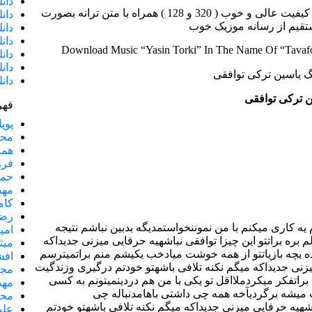
دان
دانلود آهنگ جدید یاسین ترکی به نام “توافقی” با دو کیفیت عالی و خوب ( 320 و 128 ) همراه با متن ترانه بصورت
دان
ستقیم از رسانه موزیک خوب
دان
دان
Download Music “Yasin Torki” In The Name Of “Tavaf
دان
دان
دان
ن ترکی توافقی
فهر
پویا
مح
هما
فرز
حمی
مهد
کام
رضا
یه کاری میکنم با من نموننخواستمدیگه بدبین نباشم نتیجه
امی
 بره براتتو این چیزا توافقی نباشهیه حرفایی میزنی جدیداکه
میث
ه بچه بازیاتتو از همه خوشت میادخب یکیشم منم براتمیترسم
افش
میزنی جدیداکه میگم نکنه تلافی باشهتو خودتم درگیری وزندگیت
مجی
راتفکر میکردملااقل تو یکی با من هم دردینمیتونم به کسی
مهد
وت میشه برگردیآخه همه چی داشتی باهامدنباله چی
محس
اشهیه حرفایی میزنی جدیداکه میگم نکنه تلافی باشهتو خودتم
علی