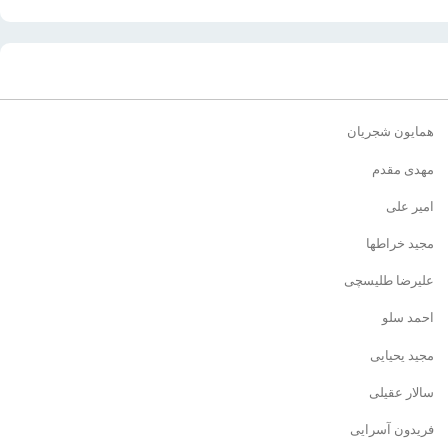
همایون شجریان
مهدی مقدم
امیر علی
مجید خراطها
علیرضا طلیسچی
احمد سلو
مجید یحیایی
سالار عقیلی
فریدون آسرایی