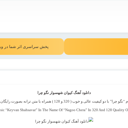
پخش سراسری اثر شما در وبس
دانلود آهنگ کیوان شهسوار نگو چرا
32 و 128 ) همراه با متن ترانه بصورت رایگان و لینک مستقیم از رسانه موزیک خوب
ic “Keyvan Shahsavar” In The Name Of “Nagoo Chera” In 320 And 128 Quality 