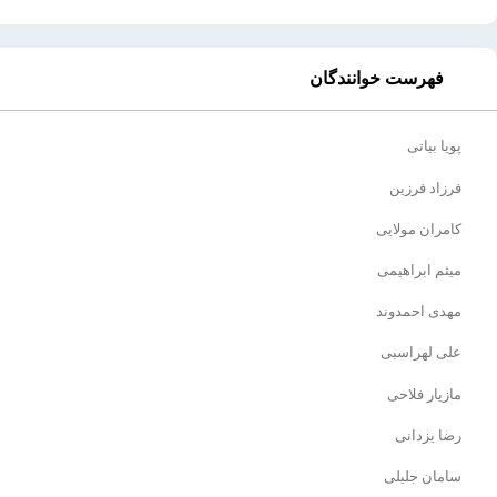
فهرست خوانندگان
پویا بیاتی
فرزاد فرزین
کامران مولایی
میثم ابراهیمی
مهدی احمدوند
علی لهراسبی
مازیار فلاحی
رضا یزدانی
سامان جلیلی