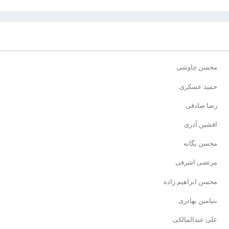
محسن چاوشی
حمید عسکری
رضا صادقی
افشین آذری
محسن یگانه
مرتضی اشرفی
محسن ابراهیم زاده
بنیامین بهادری
علی عبدالمالکی