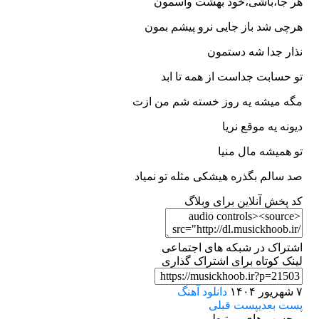
هر جا،باشی،خود بهشت واسمون
هرچی شد باز جایی نرو پیشم بمون
نذار جدا شه دستمون
تو حسابت جداست از همه تا ابد
مگه میشه یه روز خسته شم من ازت
دیونه یه موقع نریا
تو همیشه مال منیا
صد سالم بگذره هیشکی مثله تو نمیاد
کد پخش آنلاین برای وبلاگ
اشتراک در شبکه های اجتماعی
لینک کوتاه برای اشتراک گذاری
۷ شهریور ۱۴۰۴
دانلود آهنگ
پست بعدی
پست قبلی
برچسب های مرتبط