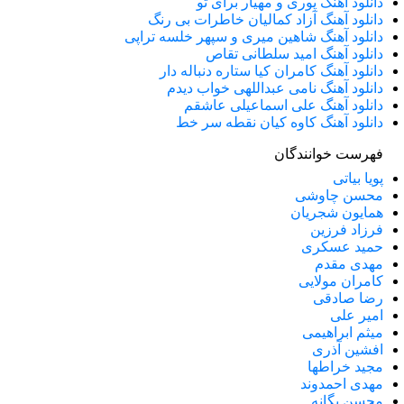
دانلود آهنگ پوری و مهیار برای تو
دانلود آهنگ آزاد کمالیان خاطرات بی رنگ
دانلود آهنگ شاهین میری و سپهر خلسه تراپی
دانلود آهنگ امید سلطانی تقاص
دانلود آهنگ کامران کیا ستاره دنباله دار
دانلود آهنگ نامی عبداللهی خواب دیدم
دانلود آهنگ علی اسماعیلی عاشقم
دانلود آهنگ کاوه کیان نقطه سر خط
فهرست خوانندگان
پویا بیاتی
محسن چاوشی
همایون شجریان
فرزاد فرزین
حمید عسکری
مهدی مقدم
کامران مولایی
رضا صادقی
امیر علی
میثم ابراهیمی
افشین آذری
مجید خراطها
مهدی احمدوند
محسن یگانه