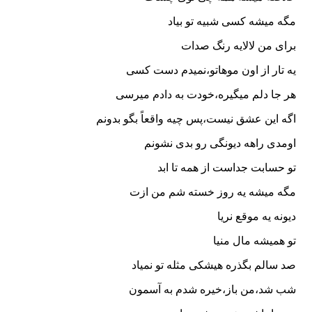
مگه میشه کسی شبیه تو بیاد
برای من لالایه‌ رنگ صدات
یه تار از اون موهاتو،نمیدم دست کسی
هر جا دلم میگیره،خودت به دادم میرسی
اگه این عشق نیست،پس چیه واقعاً بگو بدونم
اومدی راهه دیونگی رو بدی نشونم
تو حسابت جداست از همه تا ابد
مگه میشه یه روز خسته شم من ازت
دیونه یه موقع نریا
تو همیشه مال منیا
صد سالم بگذره هیشکی مثله تو نمیاد
شب شد،من باز،خیره شدم به آسمون