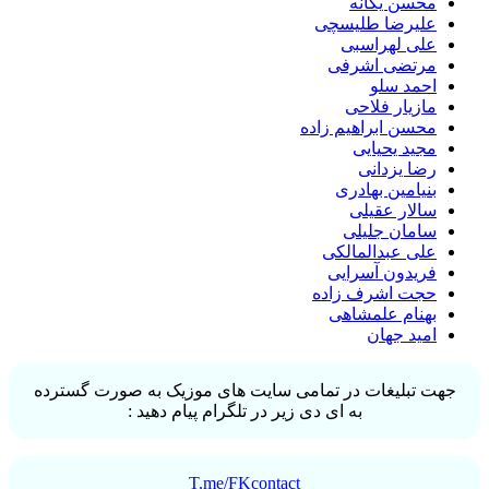
محسن یگانه
علیرضا طلیسچی
علی لهراسبی
مرتضی اشرفی
احمد سلو
مازیار فلاحی
محسن ابراهیم زاده
مجید یحیایی
رضا یزدانی
بنیامین بهادری
سالار عقیلی
سامان جلیلی
علی عبدالمالکی
فریدون آسرایی
حجت اشرف زاده
بهنام علمشاهی
امید جهان
جهت تبلیغات در تمامی سایت های موزیک به صورت گسترده
به ای دی زیر در تلگرام پیام دهید :
T.me/FKcontact