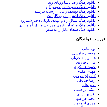
دانلود آهنگ رضا پاشا رویای زیبا
دانلود آهنگ دیمو حالمو عوض کن
دانلود آهنگ یوسف زمانی از شب بپرسید
دانلود آهنگ افشین آذری گلینلیک
دانلود آهنگ میثاق راد و مهدی یاریان دختر شمرون
دانلود آهنگ میثم ابراهیمی مهربون من (پیانو ورژن)
دانلود آهنگ سجاد مایل زاده سفر
فهرست خوانندگان
پویا بیاتی
محسن چاوشی
همایون شجریان
فرزاد فرزین
حمید عسکری
مهدی مقدم
کامران مولایی
رضا صادقی
امیر علی
میثم ابراهیمی
افشین آذری
مجید خراطها
مهدی احمدوند