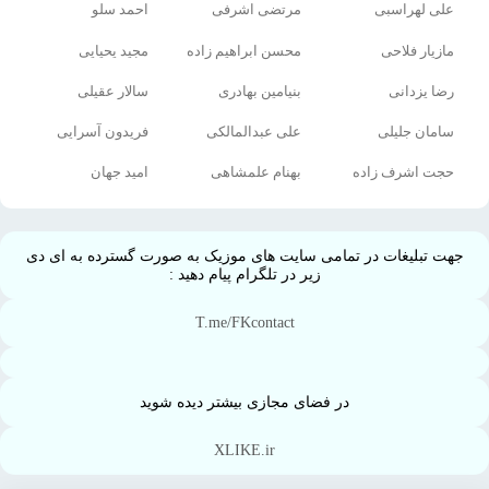
علی لهراسبی
مرتضی اشرفی
احمد سلو
مازیار فلاحی
محسن ابراهیم زاده
مجید یحیایی
رضا یزدانی
بنیامین بهادری
سالار عقیلی
سامان جلیلی
علی عبدالمالکی
فریدون آسرایی
حجت اشرف زاده
بهنام علمشاهی
امید جهان
جهت تبلیغات در تمامی سایت های موزیک به صورت گسترده به ای دی
زیر در تلگرام پیام دهید :
T.me/FKcontact
در فضای مجازی بیشتر دیده شوید
XLIKE.ir