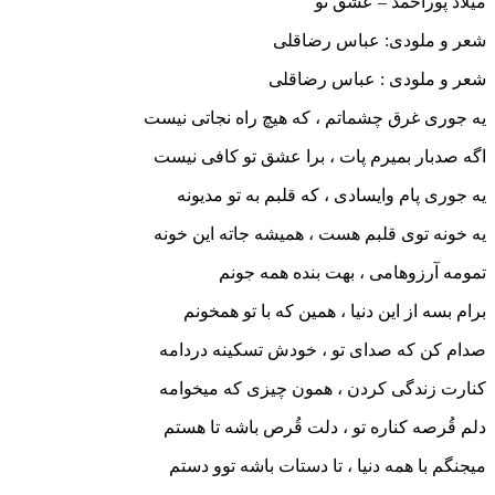
میلاد پوراحمد – عشق تو
شعر و ملودی: عباس رضاقلی
شعر و ملودی : عباس رضاقلی
یه جوری غرق چشماتم ، که هیچ راه نجاتی نیست
اگه صدبار بمیرم پات ، برا عشق تو کافی نیست
یه جوری پام وایسادی ، که قلبم به تو مدیونه
یه خونه توی قلبم هست ، همیشه جاته این خونه
تمومه آرزوهامی ، بهت بنده همه جونم
برام بسه از این دنیا ، همین که با تو همخونم
صدام کن که صدای تو ، خودش تسکینه دردامه
کنارت زندگی کردن ، همون چیزی که میخوامه
دلم قُرصه کناره تو ، دلت قُرص باشه تا هستم
میجنگم با همه دنیا ، تا دستات باشه توو دستم