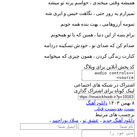
همیشه وقتی میخندی ، حواسم پرته تو میشه
نمیزارم یه روز حتی ، نگاهت خیس و ابری شه
تمومه آرزوهامی ، بهت بنده همه جونم
برام بسه از این دنیا ، همین که با تو همخونم
صدام کن که صدای تو ، خودش تسکینه دردامه
کنارت زندگی کردن ، همون چیزی که میخوامه
کد پخش آنلاین برای وبلاگ
اشتراک در شبکه های اجتماعی
لینک کوتاه برای اشتراک گذاری
۸ بهمن ۱۴۰۳
دانلود آهنگ
پست بعدی
پست قبلی
برچسب های مرتبط
دانلود آهنگ جدید
،
عشق تو
،
میلاد پوراحمد
،