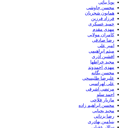
پویا بیاتی
محسن چاوشی
همایون شجریان
فرزاد فرزین
حمید عسکری
مهدی مقدم
کامران مولایی
رضا صادقی
امیر علی
میثم ابراهیمی
افشین آذری
مجید خراطها
مهدی احمدوند
محسن یگانه
علیرضا طلیسچی
علی لهراسبی
مرتضی اشرفی
احمد سلو
مازیار فلاحی
محسن ابراهیم زاده
مجید یحیایی
رضا یزدانی
بنیامین بهادری
سالار عقیلی