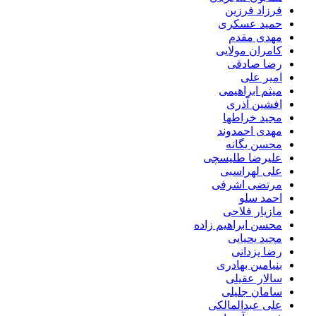
فرزاد فرزین
حمید عسکری
مهدی مقدم
کامران مولایی
رضا صادقی
امیر علی
میثم ابراهیمی
افشین آذری
مجید خراطها
مهدی احمدوند
محسن یگانه
علیرضا طلیسچی
علی لهراسبی
مرتضی اشرفی
احمد سلو
مازیار فلاحی
محسن ابراهیم زاده
مجید یحیایی
رضا یزدانی
بنیامین بهادری
سالار عقیلی
سامان جلیلی
علی عبدالمالکی