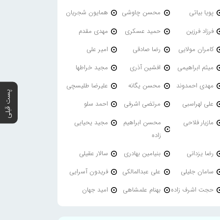
پویا بیاتی
محسن چاوشی
همایون شجریان
فرزاد فرزین
حمید عسکری
مهدی مقدم
کامران مولایی
رضا صادقی
امیر علی
میثم ابراهیمی
افشین آذری
مجید خراطها
مهدی احمدوند
محسن یگانه
علیرضا طلیسچی
پست قبلی
علی لهراسبی
مرتضی اشرفی
احمد سلو
مازیار فلاحی
محسن ابراهیم
مجید یحیایی
زاده
رضا یزدانی
بنیامین بهادری
سالار عقیلی
سامان جلیلی
علی عبدالمالکی
فریدون آسرایی
حجت اشرف زاده
بهنام علمشاهی
امید جهان