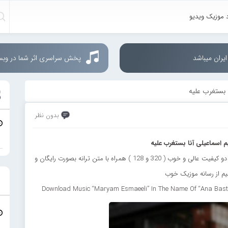
د موزیک ویدیو
یران میباشد
پخش سراسری اثر شما در وب
ا بستغرب علیه
بدون نظر
م اسماعیلی آنا بستغرب علیه
دانلود آهنگ جدید مریم اسماعیلی به نام “آنا بستغرب علیه” با دو کیفیت عالی و خوب ( 320 و 128 ) همراه با متن ترانه بصورت رایگان و
م از رسانه موزیک خوب
Download Music “Maryam Esmaeeli” In The Name Of “Ana Basta