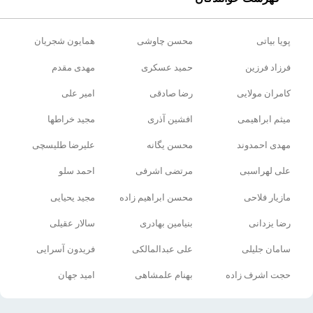
پویا بیاتی
محسن چاوشی
همایون شجریان
فرزاد فرزین
حمید عسکری
مهدی مقدم
کامران مولایی
رضا صادقی
امیر علی
میثم ابراهیمی
افشین آذری
مجید خراطها
مهدی احمدوند
محسن یگانه
علیرضا طلیسچی
علی لهراسبی
مرتضی اشرفی
احمد سلو
مازیار فلاحی
محسن ابراهیم زاده
مجید یحیایی
رضا یزدانی
بنیامین بهادری
سالار عقیلی
سامان جلیلی
علی عبدالمالکی
فریدون آسرایی
حجت اشرف زاده
بهنام علمشاهی
امید جهان