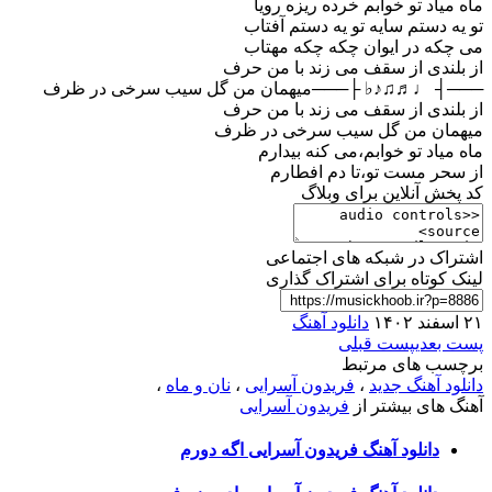
ماه میاد تو خوابم خرده ریزه رویا
تو یه دستم سایه تو یه دستم آفتاب
می چکه در ایوان چکه چکه مهتاب
از بلندی از سقف می زند با من حرف
───┤ ♩♬♫♪♭ ├───میهمان من گل سیب سرخی در ظرف
از بلندی از سقف می زند با من حرف
میهمان من گل سیب سرخی در ظرف
ماه میاد تو خوابم،می کنه بیدارم
از سحر مست تو،تا دم افطارم
کد پخش آنلاین برای وبلاگ
اشتراک در شبکه های اجتماعی
لینک کوتاه برای اشتراک گذاری
۲۱ اسفند ۱۴۰۲
دانلود آهنگ
پست بعدی
پست قبلی
برچسب های مرتبط
دانلود آهنگ جدید
،
فریدون آسرایی
،
نان و ماه
،
آهنگ های بیشتر از
فریدون آسرایی
دانلود آهنگ فریدون آسرایی اگه دورم