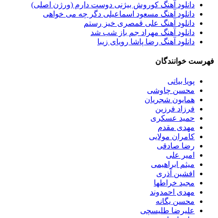
دانلود آهنگ کوروش بیژنی دوست دارم (ورژن اصلی)
دانلود آهنگ مسعود اسماعیلی دگر چه می خواهی
دانلود آهنگ علی قمصری خیز رستم
دانلود آهنگ مهراد جم باز شب شد
دانلود آهنگ رضا پاشا رویای زیبا
فهرست خوانندگان
پویا بیاتی
محسن چاوشی
همایون شجریان
فرزاد فرزین
حمید عسکری
مهدی مقدم
کامران مولایی
رضا صادقی
امیر علی
میثم ابراهیمی
افشین آذری
مجید خراطها
مهدی احمدوند
محسن یگانه
علیرضا طلیسچی