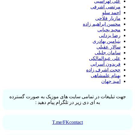
علی لهراسبی
مرتضی اشرفی
احمد سلو
مازیار فلاحی
محسن ابراهیم زاده
مجید یحیایی
رضا یزدانی
بنیامین بهادری
سالار عقیلی
سامان جلیلی
علی عبدالمالکی
فریدون آسرایی
حجت اشرف زاده
بهنام علمشاهی
امید جهان
جهت تبلیغات در تمامی سایت های موزیک به صورت گسترده
به ای دی زیر در تلگرام پیام دهید :
T.me/FKcontact