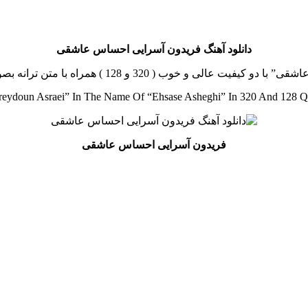
دانلود آهنگ فریدون آسرایی احساس عاشقی
همراه با متن ترانه بصورت رایگان و لینک مستقیم از رسانه موزیک خوب
eydoun Asraei” In The Name Of “Ehsase Asheghi” In 320 And 128 Q
فریدون آسرایی احساس عاشقی