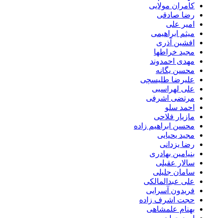
کامران مولایی
رضا صادقی
امیر علی
میثم ابراهیمی
افشین آذری
مجید خراطها
مهدی احمدوند
محسن یگانه
علیرضا طلیسچی
علی لهراسبی
مرتضی اشرفی
احمد سلو
مازیار فلاحی
محسن ابراهیم زاده
مجید یحیایی
رضا یزدانی
بنیامین بهادری
سالار عقیلی
سامان جلیلی
علی عبدالمالکی
فریدون آسرایی
حجت اشرف زاده
بهنام علمشاهی