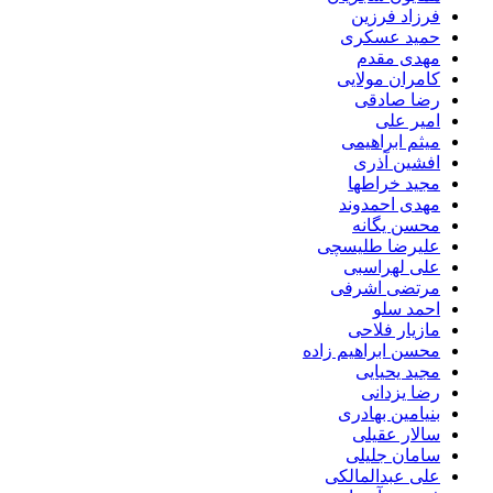
فرزاد فرزین
حمید عسکری
مهدی مقدم
کامران مولایی
رضا صادقی
امیر علی
میثم ابراهیمی
افشین آذری
مجید خراطها
مهدی احمدوند
محسن یگانه
علیرضا طلیسچی
علی لهراسبی
مرتضی اشرفی
احمد سلو
مازیار فلاحی
محسن ابراهیم زاده
مجید یحیایی
رضا یزدانی
بنیامین بهادری
سالار عقیلی
سامان جلیلی
علی عبدالمالکی