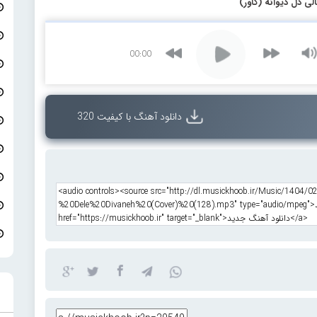
لی دل دیوانه (کاور)
00:00
دانلود آهنگ با کیفیت 320