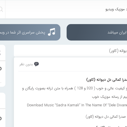
د موزیک ویدیو
یران میباشد
پخش سراسری اثر شما در وب
انه (کاور)
بدون نظر
را کمالی دل دیوانه (کاور)
دانلود آهنگ جدید صدرا کمالی به نام “دل دیوانه (کاور)” با دو کیفیت عالی و خوب ( 320 و 128 ) همراه با متن ترانه بصورت رایگان و
م از رسانه موزیک خوب
Download Music “Sadra Kamali” In The Name Of “Dele Divane