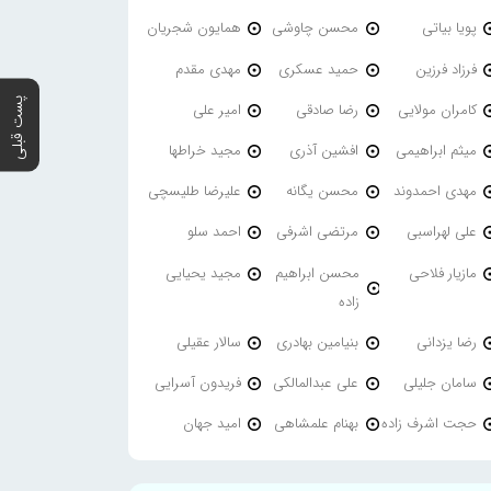
پویا بیاتی
محسن چاوشی
همایون شجریان
فرزاد فرزین
حمید عسکری
مهدی مقدم
پست قبلی
کامران مولایی
رضا صادقی
امیر علی
میثم ابراهیمی
افشین آذری
مجید خراطها
مهدی احمدوند
محسن یگانه
علیرضا طلیسچی
علی لهراسبی
مرتضی اشرفی
احمد سلو
مازیار فلاحی
محسن ابراهیم
مجید یحیایی
زاده
رضا یزدانی
بنیامین بهادری
سالار عقیلی
سامان جلیلی
علی عبدالمالکی
فریدون آسرایی
حجت اشرف زاده
بهنام علمشاهی
امید جهان