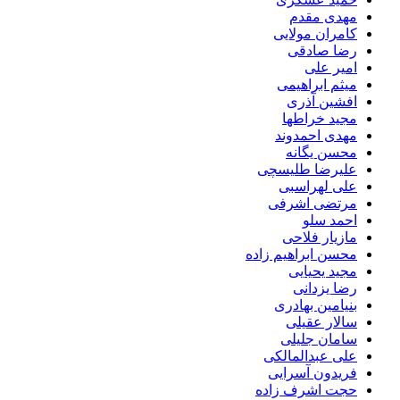
مهدی مقدم
کامران مولایی
رضا صادقی
امیر علی
میثم ابراهیمی
افشین آذری
مجید خراطها
مهدی احمدوند
محسن یگانه
علیرضا طلیسچی
علی لهراسبی
مرتضی اشرفی
احمد سلو
مازیار فلاحی
محسن ابراهیم زاده
مجید یحیایی
رضا یزدانی
بنیامین بهادری
سالار عقیلی
سامان جلیلی
علی عبدالمالکی
فریدون آسرایی
حجت اشرف زاده