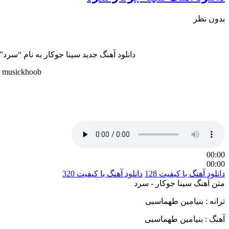
بدون نظر
دانلود آهنگ جدید سینا جوکار به نام “سرد” با دو کیفیت عالی و خوب ( 320 و 128 ) همراه ب
n musickhoob
00:00
00:00
دانلود آهنگ با کیفیت 128
دانلود آهنگ با کیفیت 320
متن آهنگ سینا جوکار - سرد
ترانه : بنیامین طهماسبی
آهنگ : بنیامین طهماسبی