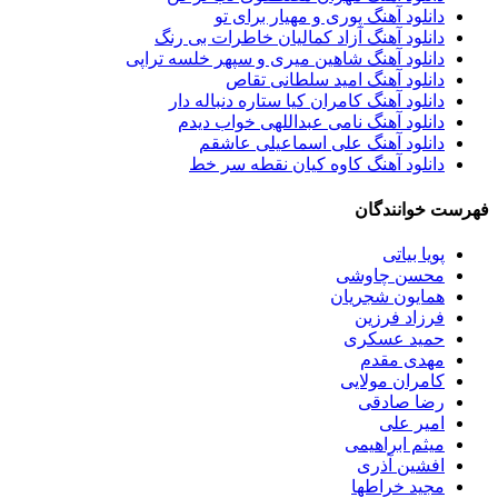
دانلود آهنگ پوری و مهیار برای تو
دانلود آهنگ آزاد کمالیان خاطرات بی رنگ
دانلود آهنگ شاهین میری و سپهر خلسه تراپی
دانلود آهنگ امید سلطانی تقاص
دانلود آهنگ کامران کیا ستاره دنباله دار
دانلود آهنگ نامی عبداللهی خواب دیدم
دانلود آهنگ علی اسماعیلی عاشقم
دانلود آهنگ کاوه کیان نقطه سر خط
فهرست خوانندگان
پویا بیاتی
محسن چاوشی
همایون شجریان
فرزاد فرزین
حمید عسکری
مهدی مقدم
کامران مولایی
رضا صادقی
امیر علی
میثم ابراهیمی
افشین آذری
مجید خراطها