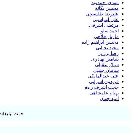
مهدی احمدوند
محسن یگانه
علیرضا طلیسچی
علی لهراسبی
مرتضی اشرفی
احمد سلو
مازیار فلاحی
محسن ابراهیم زاده
مجید یحیایی
رضا یزدانی
بنیامین بهادری
سالار عقیلی
سامان جلیلی
علی عبدالمالکی
فریدون آسرایی
حجت اشرف زاده
بهنام علمشاهی
امید جهان
جهت تبلیغات 