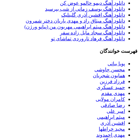
دانلود آهنگ دیمو حالمو عوض کن
دانلود آهنگ یوسف زمانی از شب بپرسید
دانلود آهنگ افشین آذری گلینلیک
دانلود آهنگ میثاق راد و مهدی یاریان دختر شمرون
دانلود آهنگ میثم ابراهیمی مهربون من (پیانو ورژن)
دانلود آهنگ سجاد مایل زاده سفر
دانلود آهنگ فرهاد تاروردی تماشای تو
فهرست خوانندگان
پویا بیاتی
محسن چاوشی
همایون شجریان
فرزاد فرزین
حمید عسکری
مهدی مقدم
کامران مولایی
رضا صادقی
امیر علی
میثم ابراهیمی
افشین آذری
مجید خراطها
مهدی احمدوند