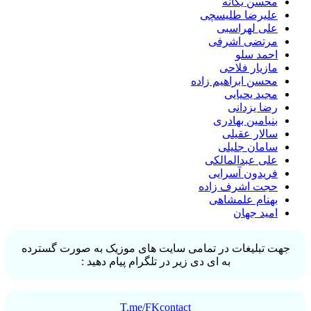
محسن یگانه
علیرضا طلیسچی
علی لهراسبی
مرتضی اشرفی
احمد سلو
مازیار فلاحی
محسن ابراهیم زاده
مجید یحیایی
رضا یزدانی
بنیامین بهادری
سالار عقیلی
سامان جلیلی
علی عبدالمالکی
فریدون آسرایی
حجت اشرف زاده
بهنام علمشاهی
امید جهان
جهت تبلیغات در تمامی سایت های موزیک به صورت گسترده
به ای دی زیر در تلگرام پیام دهید :
T.me/FKcontact