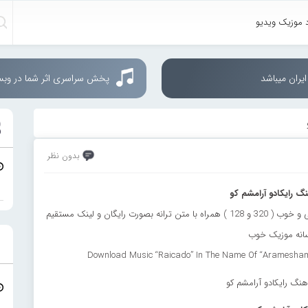
د موزیک ویدیو
یران میباشد
پخش سراسری اثر شما در وب
بدون نظر
نگ رایکادو آرامشم کو
دانلود آهنگ جدید رایکادو به نام “آرامشم کو” با دو کیفیت عالی و خوب ( 320 و 128 ) همراه با متن ترانه بصورت رایگان و لینک مستقیم
سانه موزیک خوب
Download Music “Raicado” In The Name Of “Aramesham