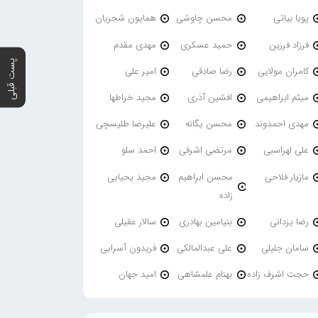
پویا بیاتی
محسن چاوشی
همایون شجریان
فرزاد فرزین
حمید عسکری
مهدی مقدم
پست قبلی
کامران مولایی
رضا صادقی
امیر علی
میثم ابراهیمی
افشین آذری
مجید خراطها
مهدی احمدوند
محسن یگانه
علیرضا طلیسچی
علی لهراسبی
مرتضی اشرفی
احمد سلو
مازیار فلاحی
محسن ابراهیم
مجید یحیایی
زاده
رضا یزدانی
بنیامین بهادری
سالار عقیلی
سامان جلیلی
علی عبدالمالکی
فریدون آسرایی
حجت اشرف زاده
بهنام علمشاهی
امید جهان