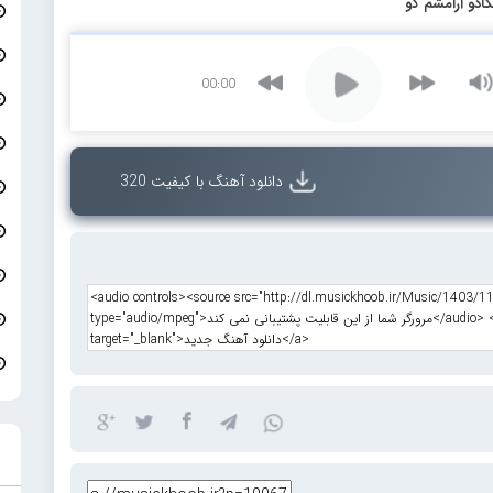
کادو آرامشم کو
00:00
دانلود آهنگ با کیفیت 320