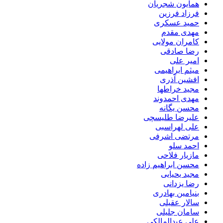
همایون شجریان
فرزاد فرزین
حمید عسکری
مهدی مقدم
کامران مولایی
رضا صادقی
امیر علی
میثم ابراهیمی
افشین آذری
مجید خراطها
مهدی احمدوند
محسن یگانه
علیرضا طلیسچی
علی لهراسبی
مرتضی اشرفی
احمد سلو
مازیار فلاحی
محسن ابراهیم زاده
مجید یحیایی
رضا یزدانی
بنیامین بهادری
سالار عقیلی
سامان جلیلی
علی عبدالمالکی