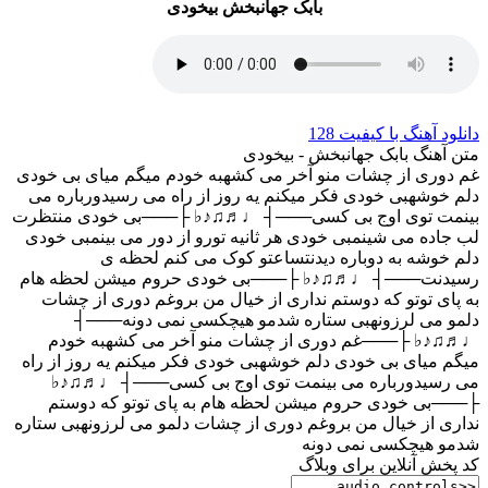
بابک جهانبخش بیخودی
دانلود آهنگ با کیفیت 128
متن آهنگ بابک جهانبخش - بیخودی
غم دوری از چشات منو آخر می کشهبه خودم میگم میای بی خودی
دلم خوشهبی خودی فکر میکنم یه روز از راه می رسیدورباره می
بینمت توی اوج بی کسی───┤ ♩♬♫♪♭ ├───بی خودی منتظرت
لب جاده می شینمبی خودی هر ثانیه تورو از دور می بینمبی خودی
دلم خوشه به دوباره دیدنتساعتو کوک می کنم لحظه ی
رسیدنت───┤ ♩♬♫♪♭ ├───بی خودی حروم میشن لحظه هام
به پای توتو که دوستم نداری از خیال من بروغم دوری از چشات
دلمو می لرزونهبی ستاره شدمو هیچکسی نمی دونه───┤
♩♬♫♪♭ ├───غم دوری از چشات منو آخر می کشهبه خودم
میگم میای بی خودی دلم خوشهبی خودی فکر میکنم یه روز از راه
می رسیدورباره می بینمت توی اوج بی کسی───┤ ♩♬♫♪♭
├───بی خودی حروم میشن لحظه هام به پای توتو که دوستم
نداری از خیال من بروغم دوری از چشات دلمو می لرزونهبی ستاره
شدمو هیچکسی نمی دونه
کد پخش آنلاین برای وبلاگ