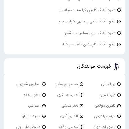
دانلود آهنگ کامران کیا ستاره دنباله دار
دانلود آهنگ نامی عبداللهی خواب دیدم
دانلود آهنگ علی اسماعیلی عاشقم
دانلود آهنگ کاوه کیان نقطه سر خط
فهرست خوانندگان
پویا بیاتی
محسن چاوشی
همایون شجریان
فرزاد فرزین
حمید عسکری
مهدی مقدم
کامران مولایی
رضا صادقی
امیر علی
میثم ابراهیمی
افشین آذری
مجید خراطها
مهدی احمدوند
محسن یگانه
علیرضا طلیسچی