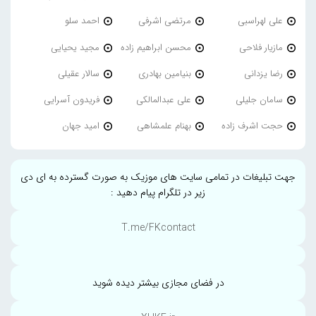
علی لهراسبی
مرتضی اشرفی
احمد سلو
مازیار فلاحی
محسن ابراهیم زاده
مجید یحیایی
رضا یزدانی
بنیامین بهادری
سالار عقیلی
سامان جلیلی
علی عبدالمالکی
فریدون آسرایی
حجت اشرف زاده
بهنام علمشاهی
امید جهان
جهت تبلیغات در تمامی سایت های موزیک به صورت گسترده به ای دی
زیر در تلگرام پیام دهید :
T.me/FKcontact
در فضای مجازی بیشتر دیده شوید