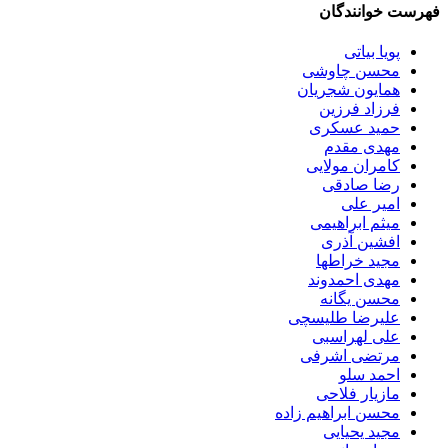
فهرست خوانندگان
پویا بیاتی
محسن چاوشی
همایون شجریان
فرزاد فرزین
حمید عسکری
مهدی مقدم
کامران مولایی
رضا صادقی
امیر علی
میثم ابراهیمی
افشین آذری
مجید خراطها
مهدی احمدوند
محسن یگانه
علیرضا طلیسچی
علی لهراسبی
مرتضی اشرفی
احمد سلو
مازیار فلاحی
محسن ابراهیم زاده
مجید یحیایی