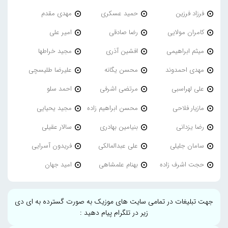
فرزاد فرزین
حمید عسکری
مهدی مقدم
کامران مولایی
رضا صادقی
امیر علی
میثم ابراهیمی
افشین آذری
مجید خراطها
مهدی احمدوند
محسن یگانه
علیرضا طلیسچی
علی لهراسبی
مرتضی اشرفی
احمد سلو
مازیار فلاحی
محسن ابراهیم زاده
مجید یحیایی
رضا یزدانی
بنیامین بهادری
سالار عقیلی
سامان جلیلی
علی عبدالمالکی
فریدون آسرایی
حجت اشرف زاده
بهنام علمشاهی
امید جهان
جهت تبلیغات در تمامی سایت های موزیک به صورت گسترده به ای دی
زیر در تلگرام پیام دهید :