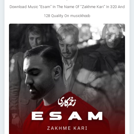
Download Music “Esam” In The Name Of “Zakhme Kari” In 320 And
128 Quality On musickhoob