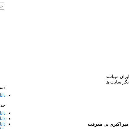
یران میباشد
گر سایت ها
دست
دان
جدی
دان
دان
دان
 امیر اکبری بی معرفت