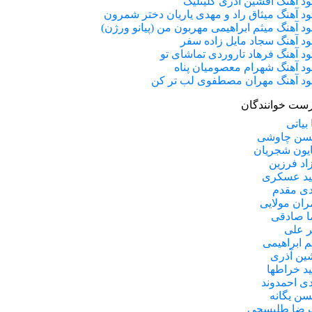
لود آهنگ افشین آذری گلینلیک
لود آهنگ میثاق راد و مهدی یاریان دختر شمرون
لود آهنگ میثم ابراهیمی مهربون من (پیانو ورژن)
لود آهنگ سجاد مایل زاده سفر
لود آهنگ فرهاد تاروردی تماشای تو
لود آهنگ شهرام معصومیان پناه
لود آهنگ مهران مصطفوی لب تر کن
ست خوانندگان
 بیاتی
سن چاوشی
یون شجریان
اد فرزین
د عسکری
ی مقدم
ران مولایی
 صادقی
ر علی
م ابراهیمی
ین آذری
د خراطها
ی احمدوند
ن یگانه
رضا طلیسچی