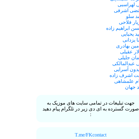
 لهراسبی
ضی اشرفی
د سلو
یار فلاحی
ن ابراهیم زاده
د یحیایی
 یزدانی
امین بهادری
ار عقیلی
ان جلیلی
 عبدالمالکی
دون آسرایی
 اشرف زاده
ام علمشاهی
د جهان
جهت تبلیغات در تمامی سایت های موزیک به
صورت گسترده به ای دی زیر در تلگرام پیام دهید
:
T.me/FKcontact