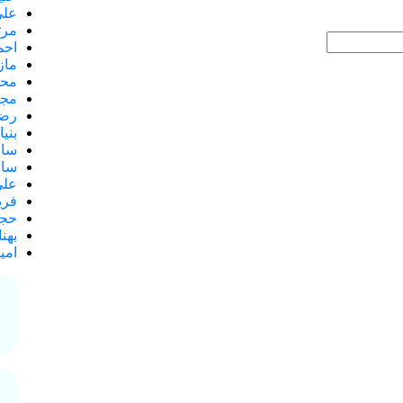
علی
مرت
احم
ماز
محس
مجی
رضا
بنی
سال
سام
علی
فری
حجت
بهن
امی