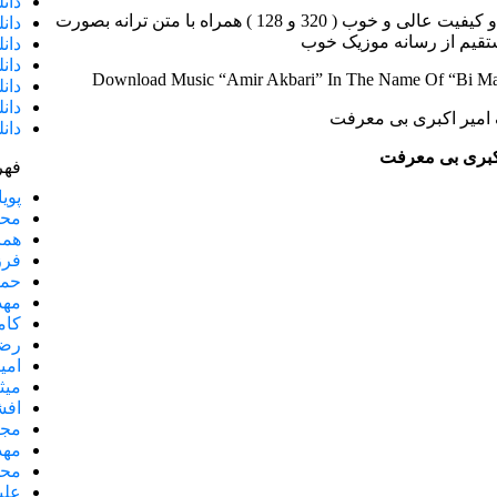
دان
دانلود آهنگ جدید امیر اکبری به نام “بی معرفت” با دو کیفیت عالی و خوب ( 320 و 128 ) همراه با متن ترانه بصورت
دان
ستقیم از رسانه موزیک خوب
دان
دان
Download Music “Amir Akbari” In The Name Of “Bi Mar
دان
دان
دان
کبری بی معرفت
فهر
پویا
مح
هما
فرز
حمی
مهد
کام
رضا
امی
میث
افش
مجی
مهد
محس
علی