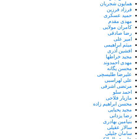
همایون شجریان
فرزاد فرزین
حمید عسکری
مهدی مقدم
کامران مولایی
رضا صادقی
امیر علی
میثم ابراهیمی
افشین آذری
مجید خراطها
مهدی احمدوند
محسن یگانه
علیرضا طلیسچی
علی لهراسبی
مرتضی اشرفی
احمد سلو
مازیار فلاحی
محسن ابراهیم زاده
مجید یحیایی
رضا یزدانی
بنیامین بهادری
سالار عقیلی
سامان جلیلی